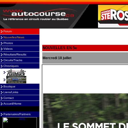
Forum
Nouvelles/News
Photos
Videos
Résultats/Results
Circuits/Tracks
Chroniques
Boutique
Liens/Links
Contact
Accueil/Home
Partenaires/Partners