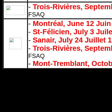
-
Trois-Rivières, Septe
FSAQ
-
Montréal, June 12 Juin
-
St-Félicien, July 3 Juil
-
Sanair, July 24 Juillet 
-
Trois-Rivières, Septe
FSAQ
-
Mont-Tremblant, Octob