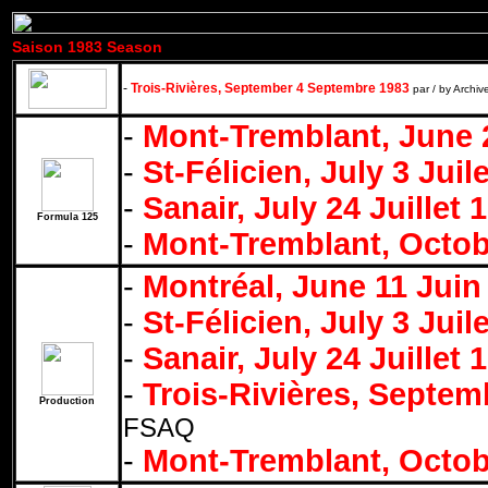
Saison 1983 Season
-
Trois-Rivières, September 4 Septembre 1983
par / by Archi
-
Mont-Tremblant, June 2
-
St-Félicien, July 3 Juil
-
Sanair, July 24 Juillet 
Formula 125
-
Mont-Tremblant, Octob
-
Montréal, June 11 Juin
-
St-Félicien, July 3 Juil
-
Sanair, July 24 Juillet 
-
Trois-Rivières, Septe
Production
FSAQ
-
Mont-Tremblant, Octob